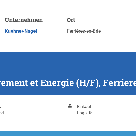
(H/F), Ferrieres En Brie
Unternehmen
Ort
JETZT BEWERBEN
Kuehne+Nagel
Ferrières-en-Brie
ment et Energie (H/F), Ferrier
k
Einkauf
ort
Logistik