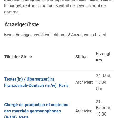
le budget, renforcés par un éventail de services haut de
gamme.
Anzeigenliste
Keine Anzeigen veröffentlicht und 2 Anzeigen archiviert
Erzeugt
Titel der Stelle
Status
am
23. Mai,
Texter(in) / Übersetzer(in)
Archiviert
10:34
Französisch-Deutsch (m/w), Paris
Uhr
21.
Chargé de production et contenus
Februar,
des marchés germanophones
Archiviert
10:36
(h/f/d), Paris