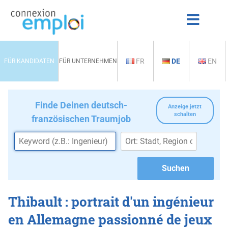
FR
DE
EN
FÜR KANDIDATEN
FÜR UNTERNEHMEN
Finde Deinen deutsch-
Anzeige jetzt
schalten
französischen Traumjob
Thibault : portrait d'un ingénieur
en Allemagne passionné de jeux