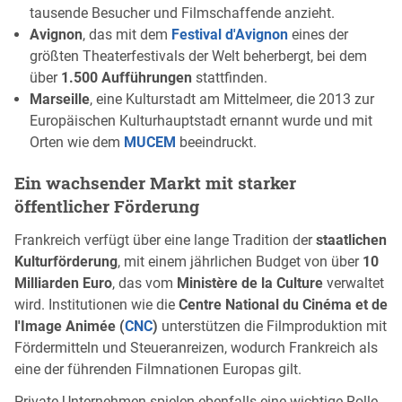
tausende Besucher und Filmschaffende anzieht.
Avignon
, das mit dem
Festival d'Avignon
eines der
größten Theaterfestivals der Welt beherbergt, bei dem
über
1.500 Aufführungen
stattfinden.
Marseille
, eine Kulturstadt am Mittelmeer, die 2013 zur
Europäischen Kulturhauptstadt ernannt wurde und mit
Orten wie dem
MUCEM
beeindruckt.
Ein wachsender Markt mit starker
öffentlicher Förderung
Frankreich verfügt über eine lange Tradition der
staatlichen
Kulturförderung
, mit einem jährlichen Budget von über
10
Milliarden Euro
, das vom
Ministère de la Culture
verwaltet
wird. Institutionen wie die
Centre National du Cinéma et de
l'Image Animée (
CNC
)
unterstützen die Filmproduktion mit
Fördermitteln und Steueranreizen, wodurch Frankreich als
eine der führenden Filmnationen Europas gilt.
Private Unternehmen spielen ebenfalls eine wichtige Rolle,