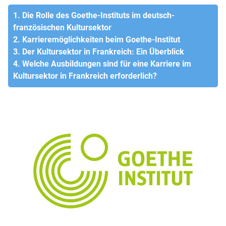
1. Die Rolle des Goethe-Instituts im deutsch-
französischen Kultursektor
2. Karrieremöglichkeiten beim Goethe-Institut
3. Der Kultursektor in Frankreich: Ein Überblick
4. Welche Ausbildungen sind für eine Karriere im
Kultursektor in Frankreich erforderlich?