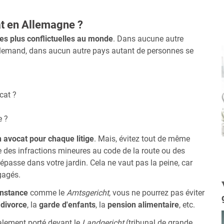
at en Allemagne ?
les plus conflictuelles au monde
. Dans aucune autre
n allemand, dans aucun autre pays autant de personnes se
cat ?
e ?
n avocat pour chaque litige
. Mais, évitez tout de même
 des infractions mineures au code de la route ou des
épasse dans votre jardin. Cela ne vaut pas la peine, car
gagés.
instance
comme le
Amtsgericht
, vous ne pourrez pas éviter
e
divorce
, la
garde d'enfants
, la
pension alimentaire
, etc.
également porté devant le
Landgericht
(tribunal de grande