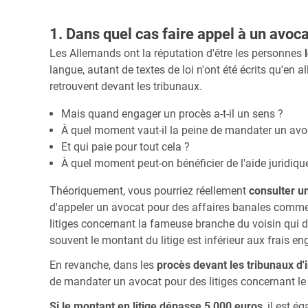
1. Dans quel cas faire appel à un avoc
Les Allemands ont la réputation d'être les personnes
langue, autant de textes de loi n'ont été écrits qu'e
retrouvent devant les tribunaux.
Mais quand engager un procès a-t-il un sens ?
À quel moment vaut-il la peine de mandater un avo
Et qui paie pour tout cela ?
À quel moment peut-on bénéficier de l'aide juridiqu
Théoriquement, vous pourriez réellement
consulter u
d'appeler un avocat pour des affaires banales comme
litiges concernant la fameuse branche du voisin qui d
souvent le montant du litige est inférieur aux frais en
En revanche, dans les
procès devant les tribunaux d'
de mandater un avocat pour des litiges concernant l
Si le montant en litige dépasse 5 000 euros
, il est 