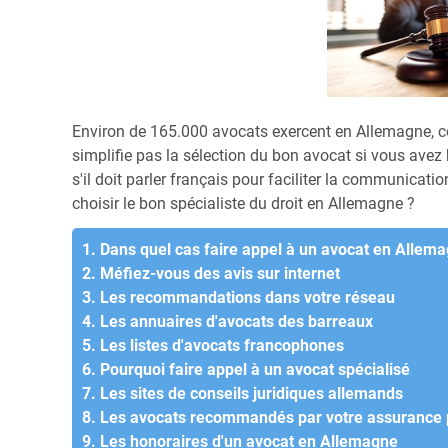
Environ de 165.000 avocats exercent en Allemagne, co
simplifie pas la sélection du bon avocat si vous avez 
s'il doit parler français pour faciliter la communica
choisir le bon spécialiste du droit en Allemagne ?
1. Dans quel cas faire appel à un avocat en Allem
2. Méfiez-vous des avis sur internet
3. Les recommandations dans votre réseau
4. Les annuaires d'avocats des barreaux
5. Les listes d'avocats francophones
6. Pourquoi faire appel à un avocat spécialisé
7. Les sites de conseils juridiques allemands
8. Les avocats recommandés par votre assurance p
9. Les honoraires d'un avocat en Allemagne