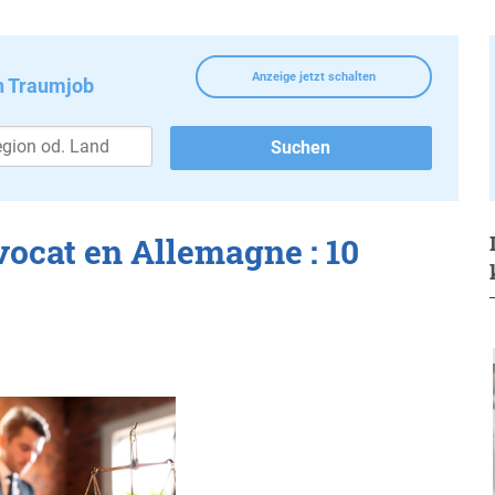
Anzeige jetzt schalten
n Traumjob
ocat en Allemagne : 10