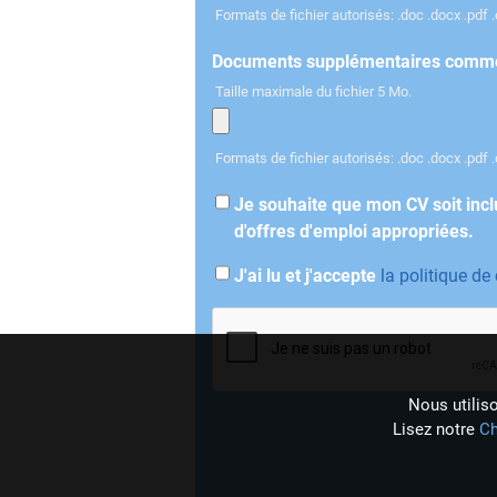
Formats de fichier autorisés: .doc .docx .pdf .o
Documents supplémentaires comme le
Taille maximale du fichier 5 Mo.
Formats de fichier autorisés: .doc .docx .pdf .o
Je souhaite que mon CV soit incl
d'offres d'emploi appropriées.
J'ai lu et j'accepte
la politique de
Nous utiliso
Lisez notre
Ch