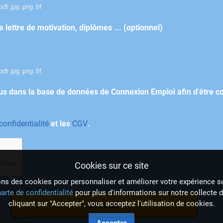
dt .jpg .png .tif
ttre de motivation, diplômes ... (optionnel)
dt .jpg .png .tif
us dans la base de données de Connexion Emploi afin d'être c
 confidentialité
et les
CGV
.
Cookies sur ce site
ns des cookies pour personnaliser et améliorer votre expérience su
arte de confidentialité
pour plus d'informations sur notre collecte 
cliquant sur "Accepter", vous acceptez l'utilisation de cookies.