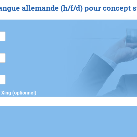
angue allemande (h/f/d) pour concept st
u Xing (optionnel)