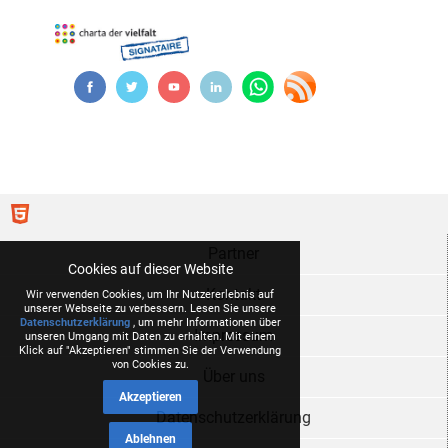
Partner
Cookies auf dieser Website
Kontakt
Wir verwenden Cookies, um Ihr Nutzererlebnis auf
unserer Webseite zu verbessern. Lesen Sie unsere
Datenschutzerklärung
, um mehr Informationen über
Impressum
unseren Umgang mit Daten zu erhalten. Mit einem
Klick auf "Akzeptieren" stimmen Sie der Verwendung
von Cookies zu.
Über uns
Akzeptieren
Datenschutzerklärung
Ablehnen