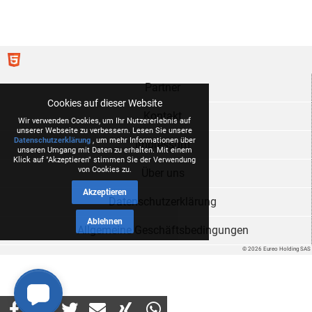
Partner
Cookies auf dieser Website
Kontakt
Wir verwenden Cookies, um Ihr Nutzererlebnis auf
unserer Webseite zu verbessern. Lesen Sie unsere
Datenschutzerklärung
, um mehr Informationen über
Impressum
unseren Umgang mit Daten zu erhalten. Mit einem
Klick auf "Akzeptieren" stimmen Sie der Verwendung
von Cookies zu.
Über uns
Akzeptieren
Datenschutzerklärung
Ablehnen
Allgemeine Geschäftsbedingungen
© 2026 Eureo Holding SAS