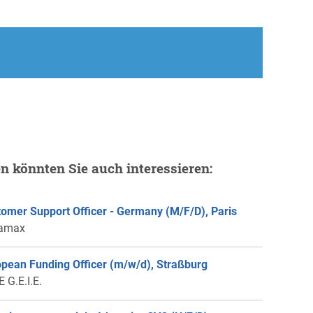
en könnten Sie auch interessieren:
omer Support Officer - Germany (M/F/D), Paris
amax
pean Funding Officer (m/w/d), Straßburg
 G.E.I.E.