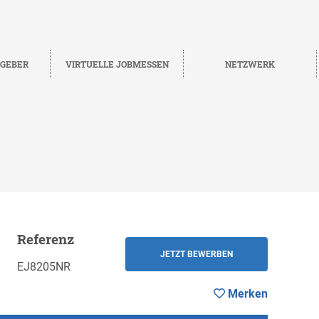
TGEBER
VIRTUELLE JOBMESSEN
NETZWERK
Referenz
Merken
ZURÜCK
JETZT BEWERBEN
EJ8205NR
Merken