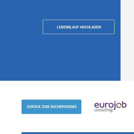
LEBENSLAUF HOCHLADEN
Technico-commercial - Solutions d’impr
(anglais/allemand) (h/f), Télétravail Île 
ZURÜCK ZUM SUCHERGEBNIS
Eurojob-Consulting