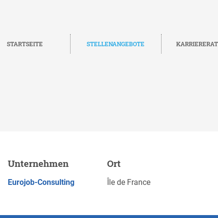
STARTSEITE
STELLENANGEBOTE
KARRIERERA
ession & marquage textile
Unternehmen
Ort
de France
JETZT BEWERBEN
Eurojob-Consulting
Île de France