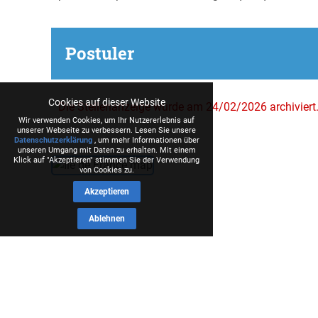
Postuler
Cookies auf dieser Website
Die Stellenanzeige wurde am 24/02/2026 archiviert
Wir verwenden Cookies, um Ihr Nutzererlebnis auf
unserer Webseite zu verbessern. Lesen Sie unsere
Datenschutzerklärung
, um mehr Informationen über
unseren Umgang mit Daten zu erhalten. Mit einem
Klick auf "Akzeptieren" stimmen Sie der Verwendung
von Cookies zu.
Akzeptieren
Ablehnen