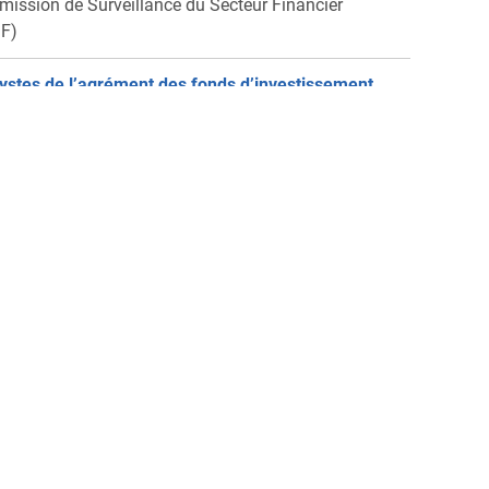
ission de Surveillance du Secteur Financier
F)
ystes de l’agrément des fonds d’investissement
rnatifs (M/F/D), Luxembourg
ission de Surveillance du Secteur Financier
F)