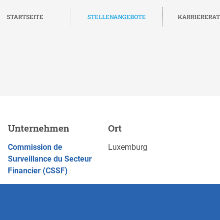
STARTSEITE
STELLENANGEBOTE
KARRIERERA
Analyste micro/ macro
Unternehmen
Ort
JETZT BEWERBEN
nancier (CSSF)
Commission de
Luxemburg
Surveillance du Secteur
Financier (CSSF)