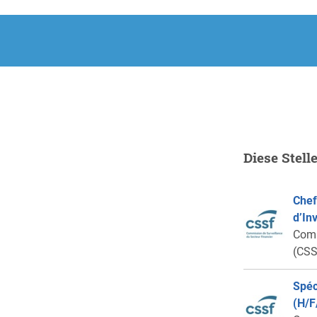
Diese Stell
Chef
d’In
Comm
(CSS
Spéc
(H/F