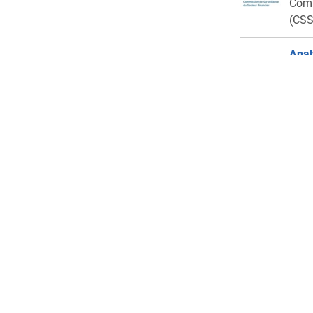
Comm
(CSS
Anal
alte
Comm
(CSS