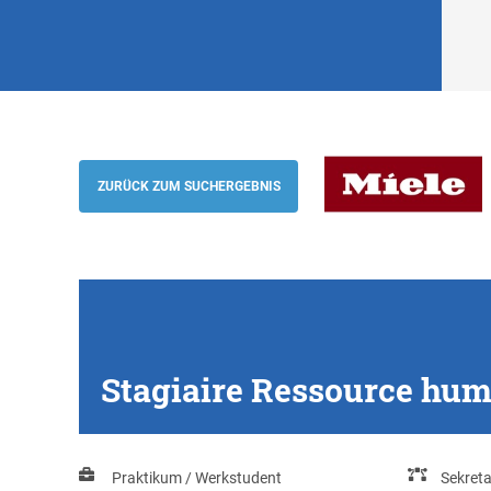
Stagiaire Ressource humaines RH (H/F),
Miele
ZURÜCK ZUM SUCHERGEBNIS
Stagiaire Ressource hum
Praktikum / Werkstudent
Sekreta