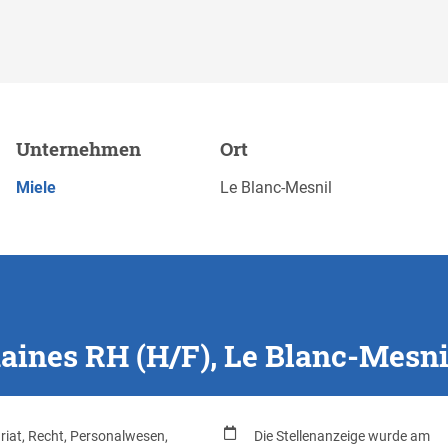
 Le Blanc-Mesnil
Unternehmen
Ort
Merk
JETZT BEWERBEN
Miele
Le Blanc-Mesnil
aines RH (H/F), Le Blanc-Mesni
riat, Recht, Personalwesen,
Die Stellenanzeige wurde am