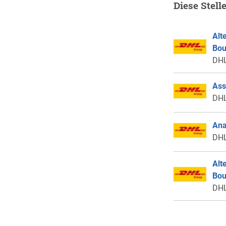
Diese Stell
Alt
Bou
DHL
Ass
DHL
Ana
DHL
Alt
Bou
DHL