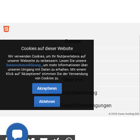
Partner
Cookies auf dieser Website
Kontakt
Wir verwenden Cookies, um Ihr Nutzererlebnis auf
unserer Webseite zu verbessern. Lesen Sie unsere
Datenschutzerklärung
, um mehr Informationen über
Impressum
unseren Umgang mit Daten zu erhalten. Mit einem
Klick auf "Akzeptieren" stimmen Sie der Verwendung
von Cookies zu.
Über uns
Akzeptieren
Datenschutzerklärung
Ablehnen
Allgemeine Geschäftsbedingungen
© 2026 Eureo Holding SAS