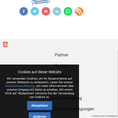
Partner
Kontakt
Cookies auf dieser Website
Impressum
Wir verwenden Cookies, um Ihr Nutzererlebnis auf
unserer Webseite zu verbessern. Lesen Sie unsere
Datenschutzerklärung
, um mehr Informationen über
Über uns
unseren Umgang mit Daten zu erhalten. Mit einem
Klick auf "Akzeptieren" stimmen Sie der Verwendung
von Cookies zu.
Datenschutzerklärung
Akzeptieren
Allgemeine Geschäftsbedingungen
Ablehnen
© 2026 Eureo Holding SAS