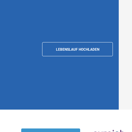
LEBENSLAUF HOCHLADEN
Sales Manager B2B - innovative Projekte
(m/w/d), Berlin