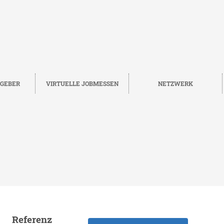
TGEBER
VIRTUELLE JOBMESSEN
NETZWERK
Referenz
Merken
ZURÜCK