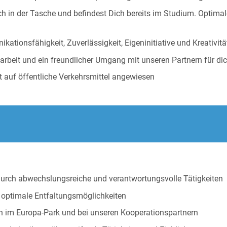
ch in der Tasche und befindest Dich bereits im Studium. Optimal
tionsfähigkeit, Zuverlässigkeit, Eigeninitiative und Kreativitä
rbeit und ein freundlicher Umgang mit unseren Partnern für dic
t auf öffentliche Verkehrsmittel angewiesen
 abwechs­lungs­rei­che und ver­ant­wor­tungs­volle Tätig­kei­ten
it optimale Entfaltungsmöglichkeiten
n im Europa-Park und bei unseren Kooperationspartnern