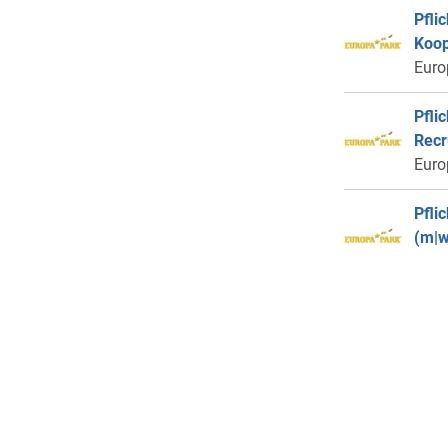
Pfli
Koop
Euro
Pfli
Recr
Euro
Pfli
(m|w
Euro