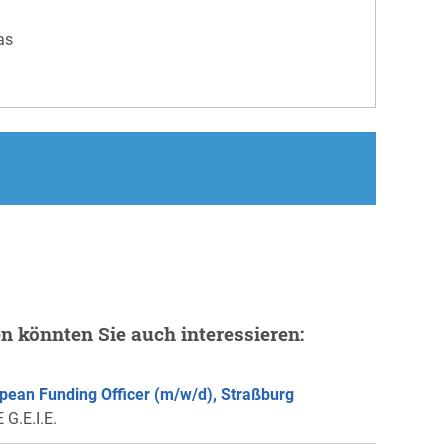
as
en könnten Sie auch interessieren:
pean Funding Officer (m/w/d), Straßburg
 G.E.I.E.