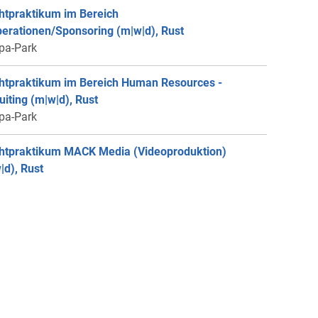
chtpraktikum im Bereich
erationen/Sponsoring (m|w|d), Rust
pa-Park
chtpraktikum im Bereich Human Resources -
uiting (m|w|d), Rust
pa-Park
chtpraktikum MACK Media (Videoproduktion)
|d), Rust
pa-Park