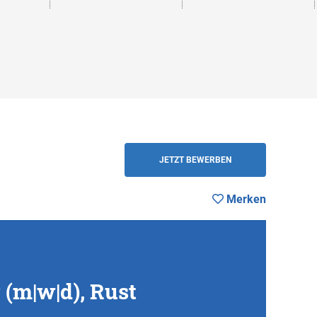
Merken
ZURÜCK
JETZT BEWERBEN
Merken
(m|w|d), Rust