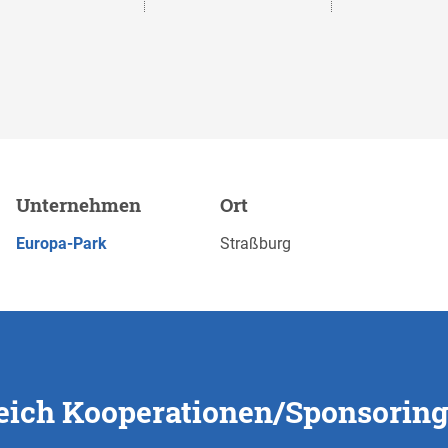
nen/Sponsoring (m|w|d),
Unternehmen
Ort
JETZT BEWERBEN
Europa-Park
Straßburg
eich Kooperationen/Sponsoring 