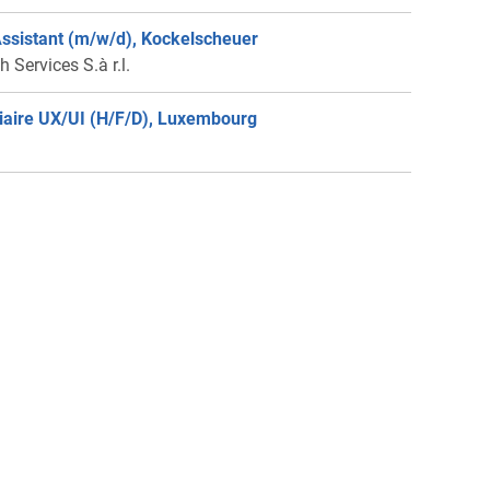
ssistant (m/w/d), Kockelscheuer
 Services S.à r.l.
iaire UX/UI (H/F/D), Luxembourg