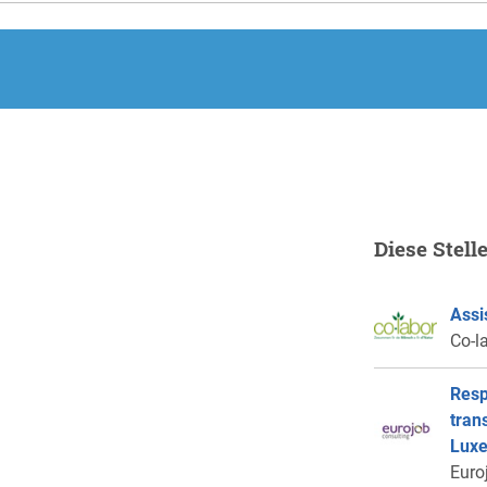
.
Diese Stell
Assi
Co-la
Resp
tran
Lux
Euro