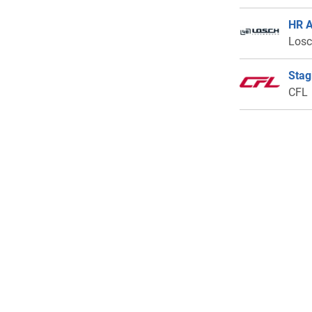
HR A
Losch
Stag
CFL