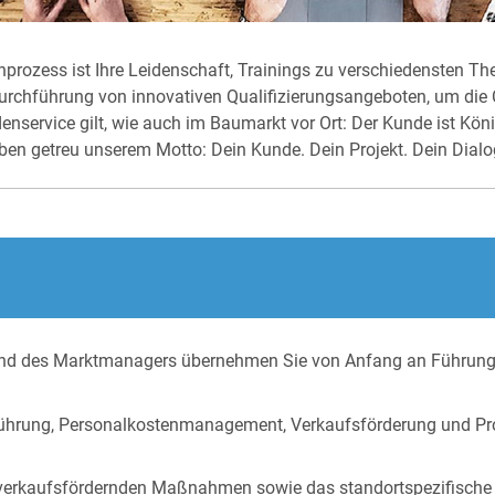
nprozess ist Ihre Leidenschaft, Trainings zu verschiedensten T
Durchführung von innovativen Qualifizierungsangeboten, um di
service gilt, wie auch im Baumarkt vor Ort: Der Kunde ist König
n getreu unserem Motto: Dein Kunde. Dein Projekt. Dein Dialo
Hand des Marktmanagers übernehmen Sie von Anfang an Führungs
iterführung, Personalkostenmanagement, Verkaufsförderung und
ie verkaufsfördernden Maßnahmen sowie das standortspezifische