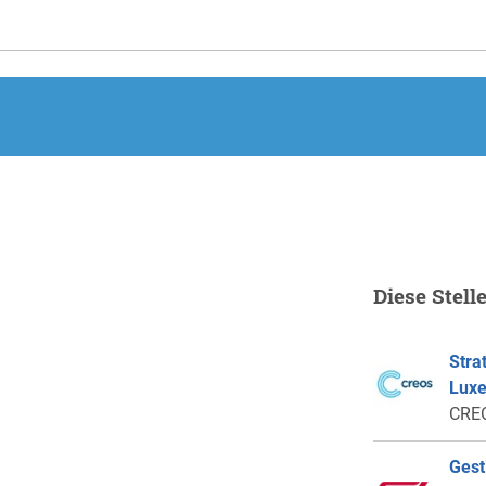
.
Diese Stell
Stra
Lux
CRE
Gest