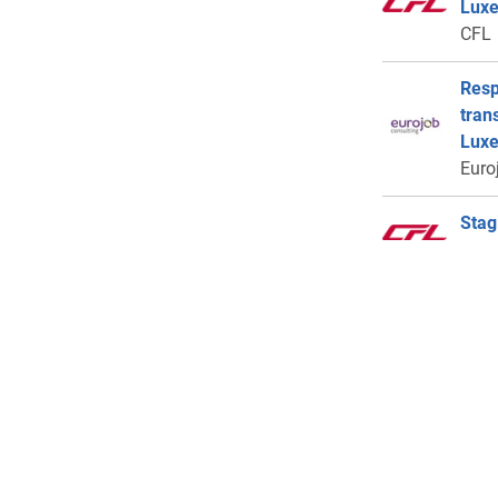
Lux
CFL
Resp
tran
Lux
Euro
Stag
CFL