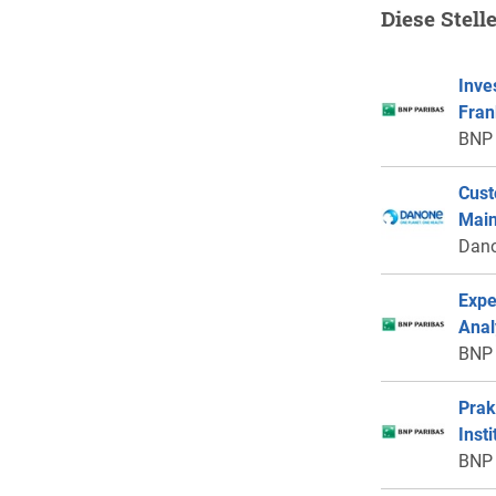
Diese Stell
Inve
Fran
BNP 
Cust
Mai
Dan
Expe
Anal
BNP 
Prak
Inst
BNP 