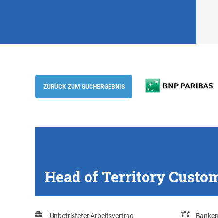
Head of Territory Customer Support (m/w
BNP Paribas
ZURÜCK ZUM SUCHERGEBNIS
Head of Territory Custo
Unbefristeter Arbeitsvertrag
Banke