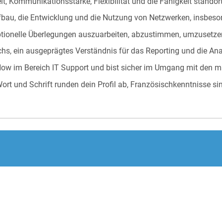
t, Kommunikationsstärke, Flexibilität und die Fähigkeit stando
fbau, die Entwicklung und die Nutzung von Netzwerken, insbeson
eptionelle Überlegungen auszuarbeiten, abzustimmen, umzusetz
hs, ein ausgeprägtes Verständnis für das Reporting und die Ana
How im Bereich IT Support und bist sicher im Umgang mit den m
rt und Schrift runden dein Profil ab, Französischkenntnisse sind
.