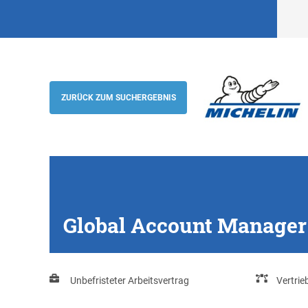
Global Account Manager (m/w) Truck OE 
Michelin Reifenwerke AG & Co. KGaA
ZURÜCK ZUM SUCHERGEBNIS
Global Account Manager 
Unbefristeter Arbeitsvertrag
Vertrie