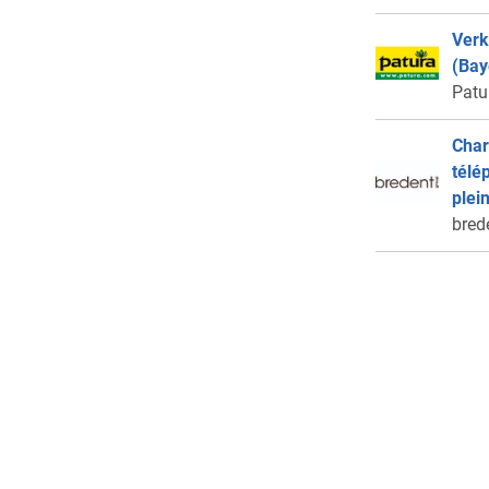
Verk
(Bay
Patu
Char
télé
plei
bred