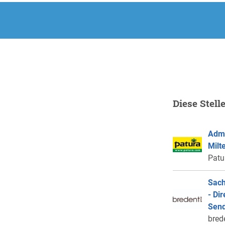
.
Diese Stell
Admi
Milt
Patu
Sach
- Di
Send
bred