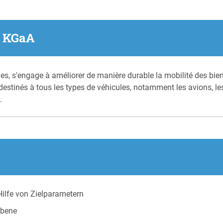
. KGaA
s, s'engage à améliorer de manière durable la mobilité des bien
stinés à tous les types de véhicules, notamment les avions, les
.
Hilfe von Zielparametern
Ebene