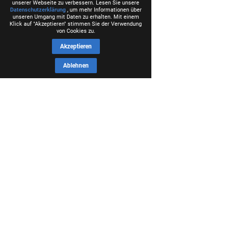
unserer Webseite zu verbessern. Lesen Sie unsere
Datenschutzerklärung
, um mehr Informationen über
unseren Umgang mit Daten zu erhalten. Mit einem
Klick auf "Akzeptieren" stimmen Sie der Verwendung
von Cookies zu.
Akzeptieren
Ablehnen