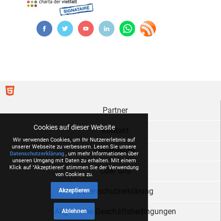
Partner
Cookies auf dieser Website
Kontakt
Wir verwenden Cookies, um Ihr Nutzererlebnis auf
unserer Webseite zu verbessern. Lesen Sie unsere
Impressum
Datenschutzerklärung
, um mehr Informationen über
unseren Umgang mit Daten zu erhalten. Mit einem
Klick auf "Akzeptieren" stimmen Sie der Verwendung
Über uns
von Cookies zu.
Datenschutzerklärung
Akzeptieren
Allgemeine Geschäftsbedingungen
Ablehnen