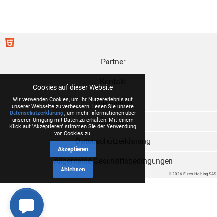
Partner
Kontakt
Cookies auf dieser Website
Wir verwenden Cookies, um Ihr Nutzererlebnis auf
Impressum
unserer Webseite zu verbessern. Lesen Sie unsere
Datenschutzerklärung
, um mehr Informationen über
Über uns
unseren Umgang mit Daten zu erhalten. Mit einem
Klick auf "Akzeptieren" stimmen Sie der Verwendung
von Cookies zu.
Datenschutzerklärung
Akzeptieren
Allgemeine Geschäftsbedingungen
Ablehnen
© 2026 Eureo Holding SAS