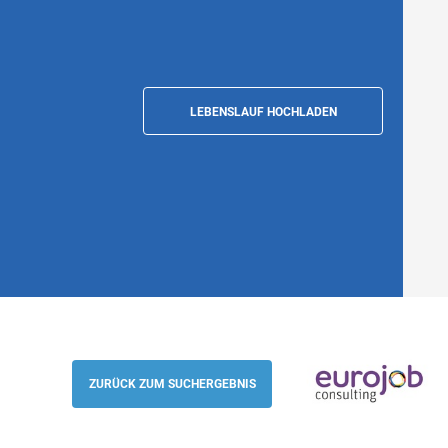
LEBENSLAUF HOCHLADEN
Business Developer France - Ressources 
Allemagne (Full remote)
ZURÜCK ZUM SUCHERGEBNIS
Eurojob-Consulting