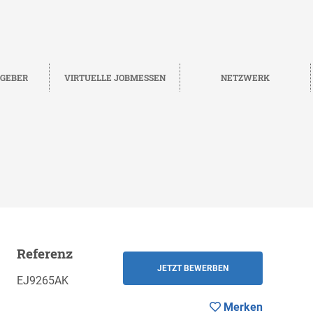
TGEBER
VIRTUELLE JOBMESSEN
NETZWERK
Referenz
Merken
ZURÜCK
JETZT BEWERBEN
EJ9265AK
Merken