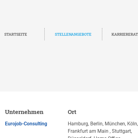
STARTSEITE
STELLENANGEBOTE
KARRIERERA
végétales durables (h/f/d),
Unternehmen
Ort
JETZT BEWERBEN
Eurojob-Consulting
Hamburg, Berlin, München, Köln,
Frankfurt am Main , Stuttgart,