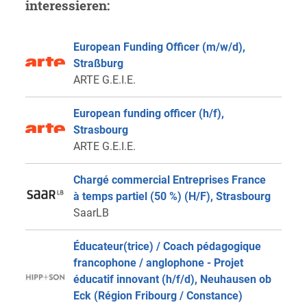
interessieren:
European Funding Officer (m/w/d),
Straßburg
ARTE G.E.I.E.
European funding officer (h/f),
Strasbourg
ARTE G.E.I.E.
Chargé commercial Entreprises France
à temps partiel (50 %) (H/F), Strasbourg
SaarLB
Éducateur(trice) / Coach pédagogique
francophone / anglophone - Projet
éducatif innovant (h/f/d), Neuhausen ob
Eck (Région Fribourg / Constance)