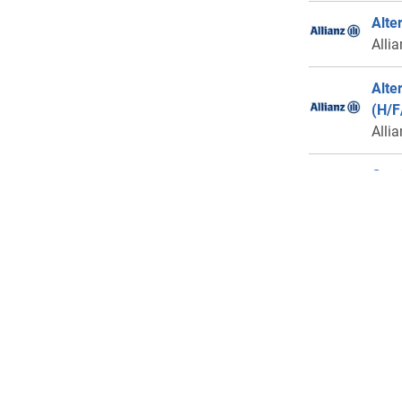
Alte
Alli
Alte
(H/F
Alli
Gest
alte
Alli