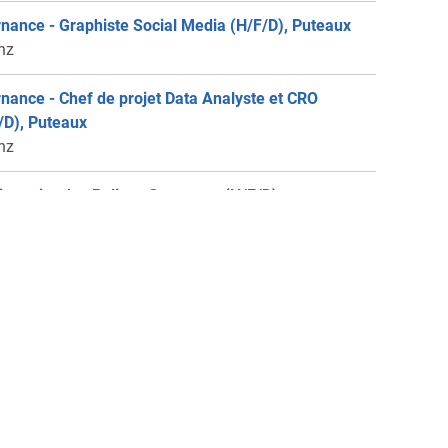
rnance - Graphiste Social Media (H/F/D), Puteaux
anz
rnance - Chef de projet Data Analyste et CRO
/D), Puteaux
anz
ionnaire des Polices Corporate (H/F/D), en
rnance, Puteaux
anz