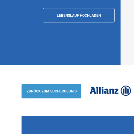
LEBENSLAUF HOCHLADEN
Alternance - Analyste Junior Protection
et IA (H/F/D), Puteaux
ZURÜCK ZUM SUCHERGEBNIS
Allianz