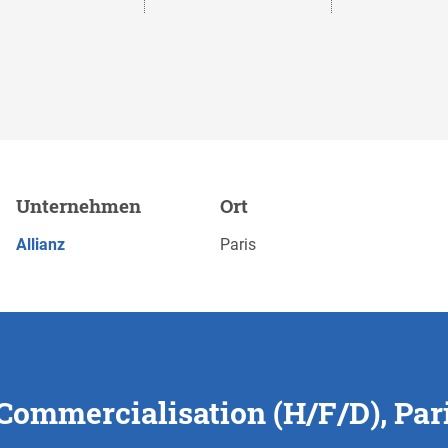
on (H/F/D), Paris
Unternehmen
Ort
Merk
JETZT BEWERBEN
Allianz
Paris
 Commercialisation (H/F/D), Par