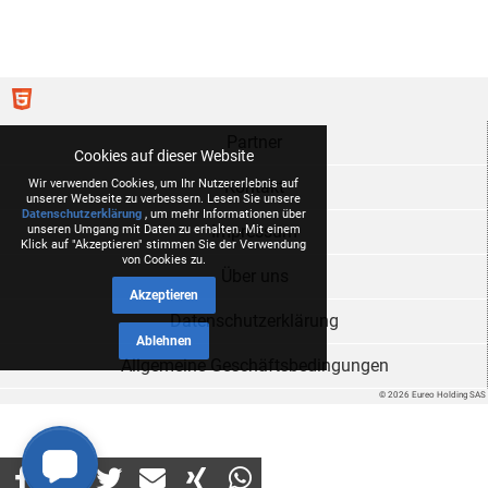
Partner
Cookies auf dieser Website
Kontakt
Wir verwenden Cookies, um Ihr Nutzererlebnis auf
unserer Webseite zu verbessern. Lesen Sie unsere
Datenschutzerklärung
, um mehr Informationen über
Impressum
unseren Umgang mit Daten zu erhalten. Mit einem
Klick auf "Akzeptieren" stimmen Sie der Verwendung
von Cookies zu.
Über uns
Akzeptieren
Datenschutzerklärung
Ablehnen
Allgemeine Geschäftsbedingungen
© 2026 Eureo Holding SAS