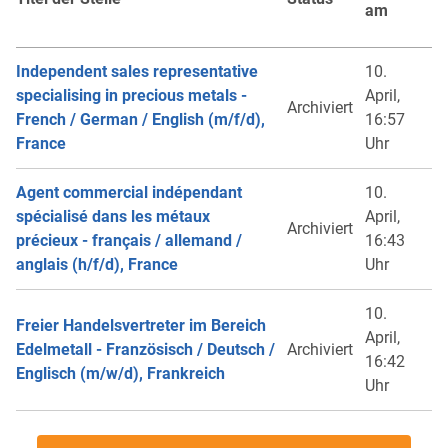
am
Independent sales representative
10.
specialising in precious metals -
April,
Archiviert
French / German / English (m/f/d),
16:57
France
Uhr
Agent commercial indépendant
10.
spécialisé dans les métaux
April,
Archiviert
précieux - français / allemand /
16:43
anglais (h/f/d), France
Uhr
10.
Freier Handelsvertreter im Bereich
April,
Edelmetall - Französisch / Deutsch /
Archiviert
16:42
Englisch (m/w/d), Frankreich
Uhr