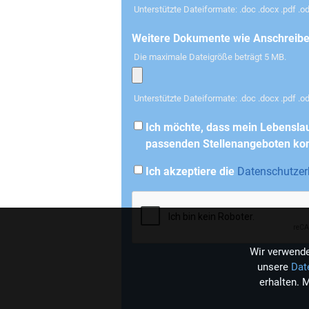
Unterstützte Dateiformate: .doc .docx .pdf .odt 
Weitere Dokumente wie Anschreiben,
Die maximale Dateigröße beträgt 5 MB.
Unterstützte Dateiformate: .doc .docx .pdf .odt
Ich möchte, dass mein Lebensla
passenden Stellenangeboten kon
Ich akzeptiere die
Datenschutzer
Wir verwende
unsere
Dat
erhalten. 