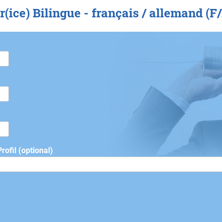
(ice) Bilingue - français / allemand (
ofil (optional)