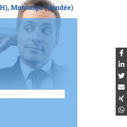
F/H), Montaigu (Vendée)