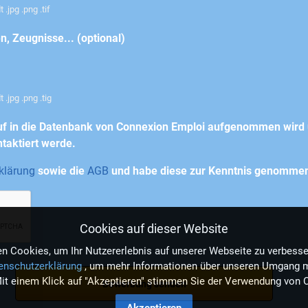
.jpg .png .tif
 Zeugnisse... (optional)
 .jpg .png .tig
uf in die Datenbank von Connexion Emploi aufgenommen wird 
taktiert werde.
klärung
sowie die
AGB
und habe diese zur Kenntnis genomme
Cookies auf dieser Website
n Cookies, um Ihr Nutzererlebnis auf unserer Webseite zu verbesse
enschutzerklärung
, um mehr Informationen über unseren Umgang m
Mit einem Klick auf "Akzeptieren" stimmen Sie der Verwendung von 