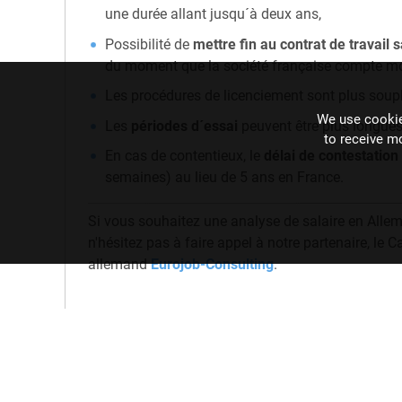
une durée allant jusqu´à deux ans,
Possibilité de
mettre fin au contrat de travail
du moment que la société française compte mo
Les procédures de licenciement sont plus soupl
We use cookie
Les
périodes d´essai
peuvent être plus longues
to receive m
En cas de contentieux, le
délai de contestation
semaines) au lieu de 5 ans en France.
Si vous souhaitez une analyse de salaire en Alle
n'hésitez pas à faire appel à notre partenaire, le 
allemand
Eurojob-Consulting
.