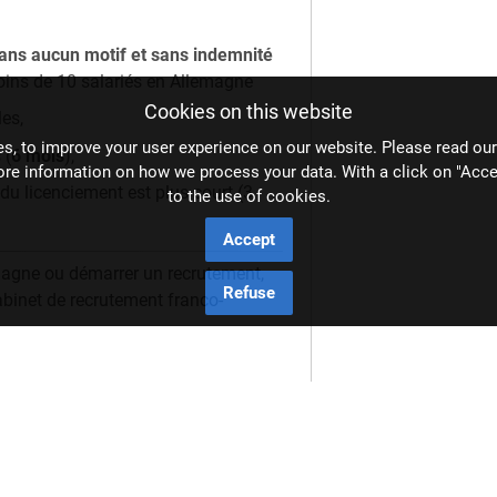
 sans aucun motif et sans indemnité
ins de 10 salariés en Allemagne
Cookies on this website
es,
s, to improve your user experience on our website. Please read ou
 (
6 mois
),
ore information on how we process your data. With a click on "Acce
du licenciement est plus court (3
to the use of cookies.
Accept
magne ou démarrer un recrutement,
Refuse
Cabinet de recrutement franco-