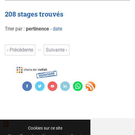
208 stages trouvés
Trier par :
pertinence
-
date
...
‹ Précédente
Suivante ›
Cookies sur ce site